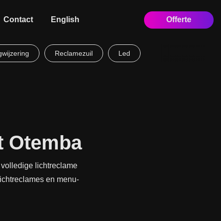
Contact
English
Offerte
wijzering
Reclamezuil
Led
ot Otemba
volledige lichtreclame
 lichtreclames en menu-