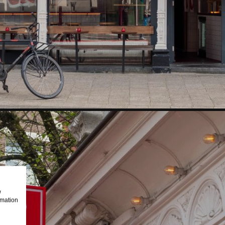
w
rmation