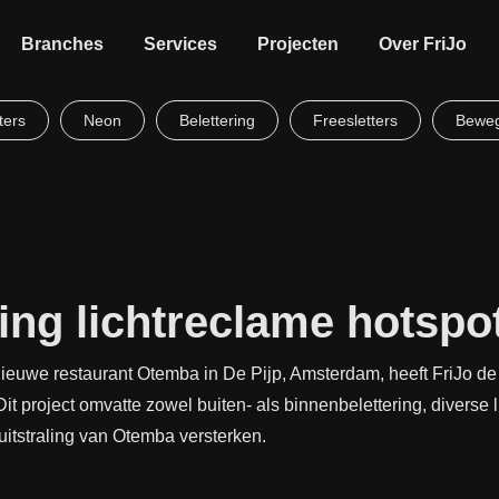
Branches
Services
Projecten
Over FriJo
ters
Neon
Belettering
Freesletters
Beweg
ing lichtreclame hotsp
ieuwe restaurant Otemba in De Pijp, Amsterdam, heeft FriJo de 
Dit project omvatte zowel buiten- als binnenbelettering, diverse
itstraling van Otemba versterken.