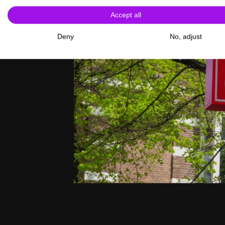
Accept all
Deny
No, adjust