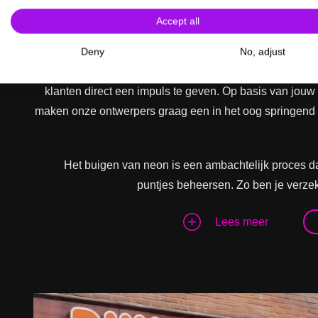
Accept all
Deny
No, adjust
Creatief gebruik van neonverlichting maakt het mo
klanten direct een impuls te geven. Op basis van jou
maken onze ontwerpers graag een in het oog springend 
Het buigen van neon is een ambachtelijk proces da
puntjes beheersen. Zo ben je verzek
Lees meer