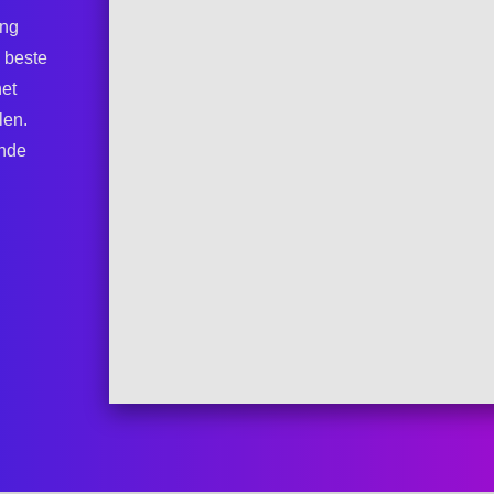
ing
 beste
het
len.
ande