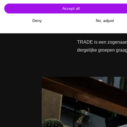
Accept all
Deny
No, adjust
Een uniek
TRADE is een zogenaamd 
dergelijke groepen graag