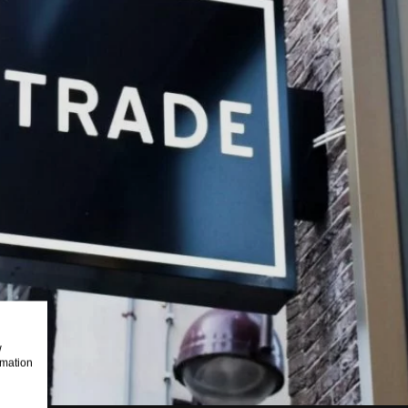
w
rmation