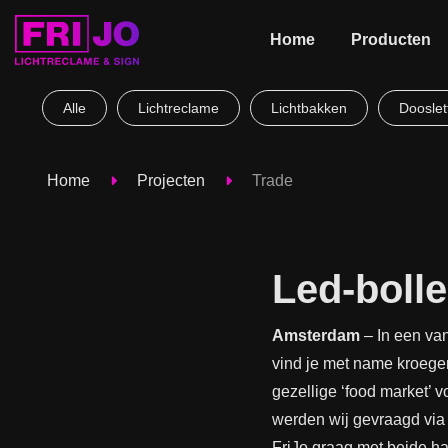
Home
Producten
Alle
Lichtreclame
Lichtbakken
Dooslet
Home
Projecten
Trade
Led-boll
Amsterdam
– In een va
vind je met name kroege
gezellige ‘food market’ 
werden wij gevraagd vi
FriJo graag met beide h