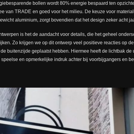
rgiebesparende bollen wordt 80% energie bespaard ten opzichte 
e van TRADE en goed voor het milieu. De keuze voor materiale
tgewicht aluminium, zorgt bovendien dat het design zeker acht j
ntwerpen is het de aandacht voor details, die het geheel onde
jken. Zo krijgen we op dit ontwerp veel positieve reacties op d
de buitenzijde geplaatst hebben. Hiermee heeft de lichtbak de u
n speelse en opmerkelijke indruk achter bij voorbijgangers en b