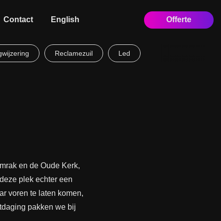
Contact
English
Offerte
wijzering
Reclamezuil
Led
amrak en de Oude Kerk,
deze plek echter een
ar voren te laten komen,
itdaging pakken we bij