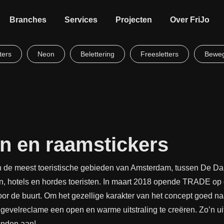
Branches
Services
Projecten
Over FriJo
ters
Neon
Belettering
Freesletters
Beweg
en en raamstickers
n de meest toeristische gebieden van Amsterdam, tussen De D
n, hotels en hordes toeristen. In maart 2018 opende TRADE op 
voor de buurt. Om het gezellige karakter van het concept goed na
a
gevelreclame
een open en warme uitstraling te creëren. Zo’n u
anden aan!