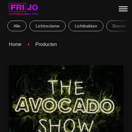
Alle
Lichtreclame
Lichtbakken
Doosletter
Home
Producten