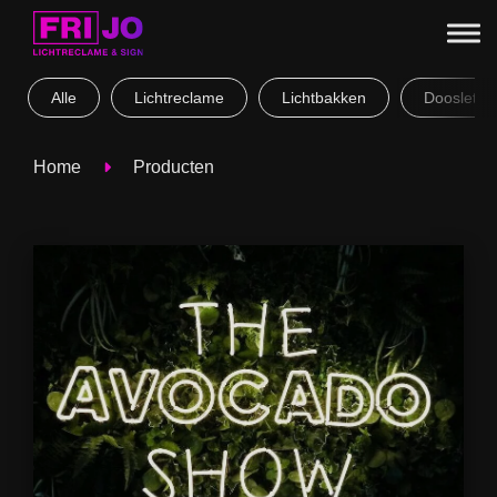
Alle
Lichtreclame
Lichtbakken
Doosletter
Home
Producten