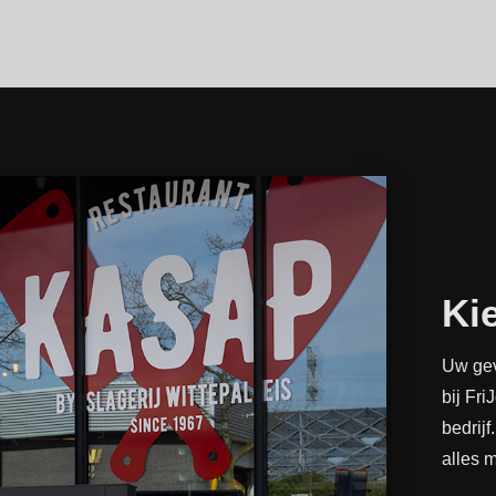
Kie
Uw gev
bij Fri
bedrij
alles 