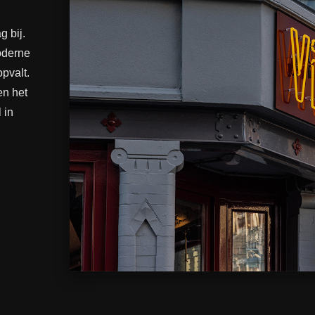
g bij.
oderne
opvalt.
en het
 in