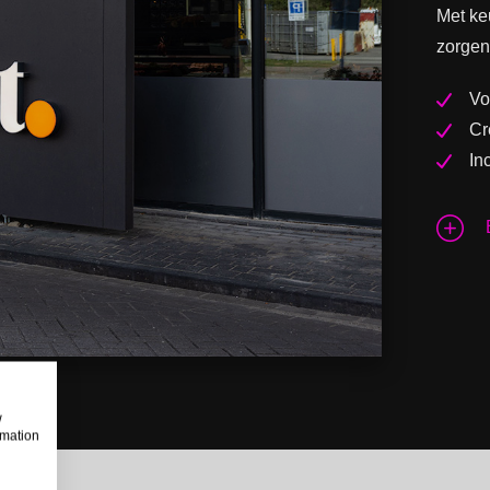
Met ke
zorgen
Vo
Cr
In
w
rmation