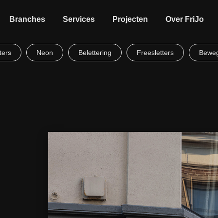
Branches
Services
Projecten
Over FriJo
ters
Neon
Belettering
Freesletters
Beweg